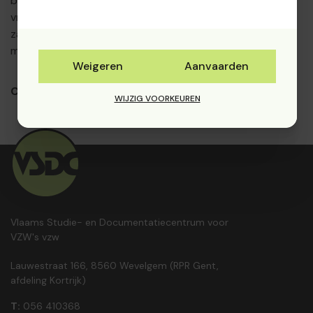
betekenen? Neem gerust contact met ons op voor
vrijblijvende info. We begeleiden u graag met kennis van
zaken en een hart voor het verenigingsleven. Samen
maken we uw organisatie sterker!
Weigeren
Aanvaarden
Contacteer ons
WIJZIG VOORKEUREN
Vlaams Studie- en Documentatiecentrum voor
VZW's vzw
Lauwestraat 166, 8560 Wevelgem (RPR Gent,
afdeling Kortrijk)
T:
056 410368