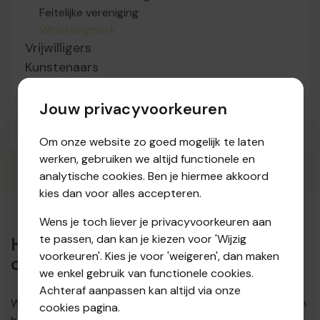
Feitelijke vereniging
Winstoogmerk
Vrijwilligers
Kunstenaars
Werknemers
Boekhouding
Jouw privacyvoorkeuren
Fiscaliteit
Om onze website zo goed mogelijk te laten
werken, gebruiken we altijd functionele en
analytische cookies. Ben je hiermee akkoord
kies dan voor alles accepteren.
Wens je toch liever je privacyvoorkeuren aan
te passen, dan kan je kiezen voor 'Wijzig
Heb je vragen? Wij staan klaar
voorkeuren'. Kies je voor 'weigeren', dan maken
om je te helpen!
we enkel gebruik van functionele cookies.
Achteraf aanpassen kan altijd via onze
Wil je meer weten over wat VSDC voor uw vereniging kan
cookies pagina.