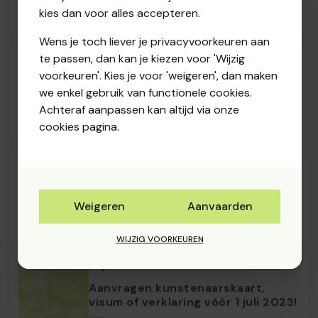
kies dan voor alles accepteren.
Wens je toch liever je privacyvoorkeuren aan
te passen, dan kan je kiezen voor 'Wijzig
11 oktober 2023
voorkeuren'. Kies je voor 'weigeren', dan maken
Kilometervergoeding vierde
we enkel gebruik van functionele cookies.
kwartaal 2023
Achteraf aanpassen kan altijd via onze
cookies pagina.
22 juni 2023
Kilometervergoeding derde
kwartaal 2023
Weigeren
Aanvaarden
WIJZIG VOORKEUREN
20 juni 2023
Aanvragen kunstenaarskaart,
visum of verklaring vóór 1 juli 2023!