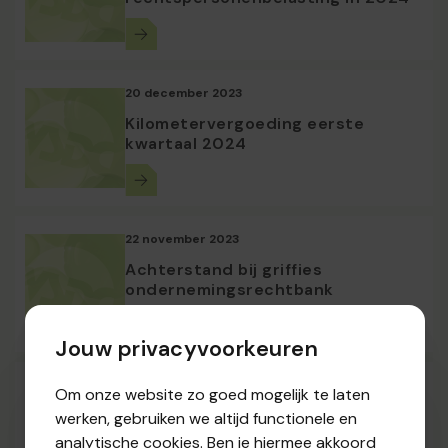
20 december 2023
Kilometervergoeding eerste
kwartaal 2024
22 november 2023
Achterstand bij griffies
ondernemingsrechtbank
Jouw privacyvoorkeuren
08 november 2023
Om onze website zo goed mogelijk te laten
Neerlegging ter griffie: nieuwe
werken, gebruiken we altijd functionele en
richtlijnen in omzendbrief
analytische cookies. Ben je hiermee akkoord