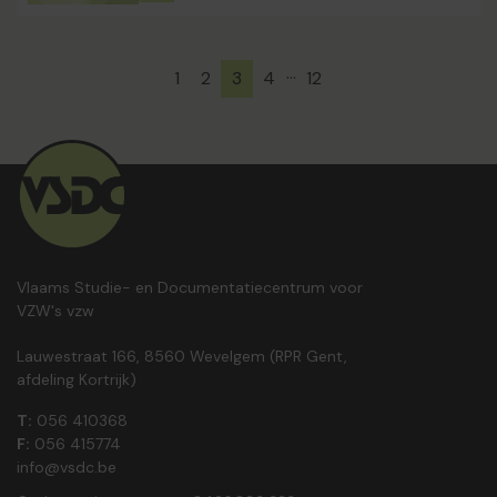
…
1
2
3
4
12
Vlaams Studie- en Documentatiecentrum voor
VZW's vzw
Lauwestraat 166, 8560 Wevelgem (RPR Gent,
afdeling Kortrijk)
T:
056 410368
F:
056 415774
info@vsdc.be