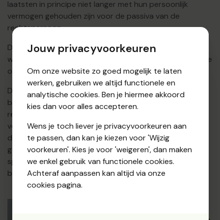
laatsten in principe niet langer met hun persoonlijk
vermogen gehouden zijn voor de passiva van de
rechtspersoon.
Jouw privacyvoorkeuren
De rechtspersoon heeft een zekere bekwaamheid,
waardoor hij bevoegd is om rechten te genieten en uit te
oefenen.
Om onze website zo goed mogelijk te laten
werken, gebruiken we altijd functionele en
De genotsbekwaamheid van de rechtspersoon is
analytische cookies. Ben je hiermee akkoord
beperkter dan deze van een natuurlijke persoon. De
kies dan voor alles accepteren.
rechtspersoon heeft vooreerst geen familierechten. De
vermogensrechten van de rechtspersoon zijn beperkt
Wens je toch liever je privacyvoorkeuren aan
door het speciaal doel waarvoor hij in het leven werd
te passen, dan kan je kiezen voor 'Wijzig
geroepen. Men spreekt in dit verband van het
voorkeuren'. Kies je voor 'weigeren', dan maken
specialiteitsprincipe. Er zijn soms ook wettelijk gestelde
we enkel gebruik van functionele cookies.
beperkingen.
Achteraf aanpassen kan altijd via onze
cookies pagina.