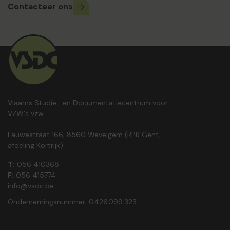
Contacteer ons
Vlaams Studie- en Documentatiecentrum voor
VZW's vzw
Lauwestraat 166, 8560 Wevelgem (RPR Gent,
afdeling Kortrijk)
T:
056 410368
F:
056 415774
info@vsdc.be
Ondernemingsnummer: 0426.099.323