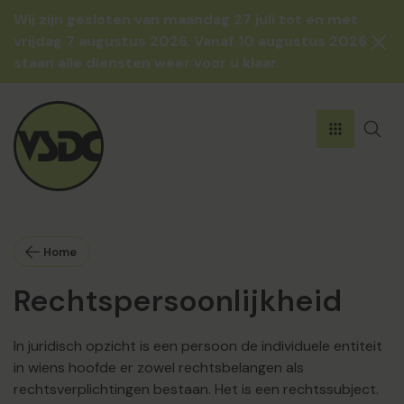
Skip to content
Wij zijn gesloten van maandag 27 juli tot en met
vrijdag 7 augustus 2026. Vanaf 10 augustus 2026
staan alle diensten weer voor u klaar.
Home
Rechtspersoonlijkheid
In juridisch opzicht is een persoon de individuele entiteit
in wiens hoofde er zowel rechtsbelangen als
rechtsverplichtingen bestaan. Het is een rechtssubject.