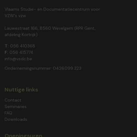
Vlaams Studie- en Documentatiecentrum voor
VZW's vzw
Lauwestraat 166, 8560 Wevelgem (RPR Gent,
afdeling Kortrijk)
T:
056 410368
F:
056 415774
info@vsdc.be
Ondernemingsnummer: 0426.099.323
Nuttige links
Contact
Seminaries
FAQ
Downloads
Openingsuren