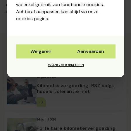
arbeidsongevallenverzekering, een dimona-aangifte
we enkel gebruik van functionele cookies.
doen, …). Deze mogen niet uit het oog verloren worden.
Achteraf aanpassen kan altijd via onze
cookies pagina.
Weigeren
Aanvaarden
Lees meer artikels
WIJZIG VOORKEUREN
16 juli 2026
Kilometervergoeding: RSZ volgt
fiscale tolerantie niet
14 juli 2026
Forfaitaire kilometervergoeding