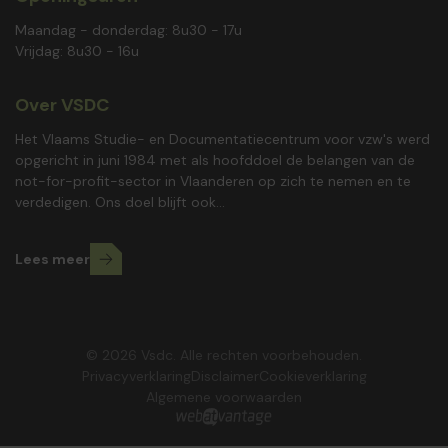
Maandag - donderdag: 8u30 - 17u
Vrijdag: 8u30 - 16u
Over VSDC
Het Vlaams Studie- en Documentatiecentrum voor vzw's werd
opgericht in juni 1984 met als hoofddoel de belangen van de
not-for-profit-sector in Vlaanderen op zich te nemen en te
verdedigen. Ons doel blijft ook...
Lees meer
© 2026 Vsdc. Alle rechten voorbehouden.
Privacyverklaring
Disclaimer
Cookieverklaring
Algemene voorwaarden