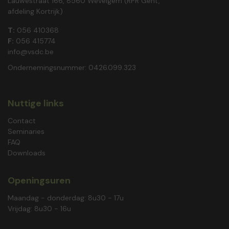
Lauwestraat 166, 8560 Wevelgem (RPR Gent,
afdeling Kortrijk)
T:
056 410368
F:
056 415774
info@vsdc.be
Ondernemingsnummer: 0426.099.323
Nuttige links
Contact
Seminaries
FAQ
Downloads
Openingsuren
Maandag - donderdag: 8u30 - 17u
Vrijdag: 8u30 - 16u