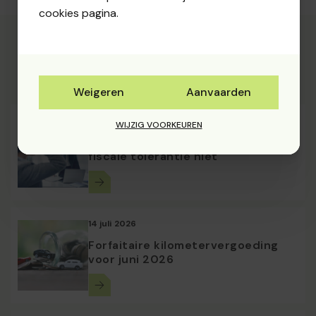
cookies pagina.
Lees meer artikels
Weigeren
Aanvaarden
16 juli 2026
WIJZIG VOORKEUREN
Kilometervergoeding: RSZ volgt
fiscale tolerantie niet
14 juli 2026
Forfaitaire kilometervergoeding
voor juni 2026