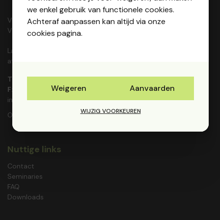
we enkel gebruik van functionele cookies.
Vlaams Studie- en Documentatiecentrum voor
Achteraf aanpassen kan altijd via onze
VZW's vzw
cookies pagina.
Lauwestraat 166, 8560 Wevelgem (RPR Gent,
afdeling Kortrijk)
T:
056 410368
Weigeren
Aanvaarden
F:
056 415774
info@vsdc.be
WIJZIG VOORKEUREN
Ondernemingsnummer: 0426.099.323
Nuttige links
Contact
Seminaries
FAQ
Downloads