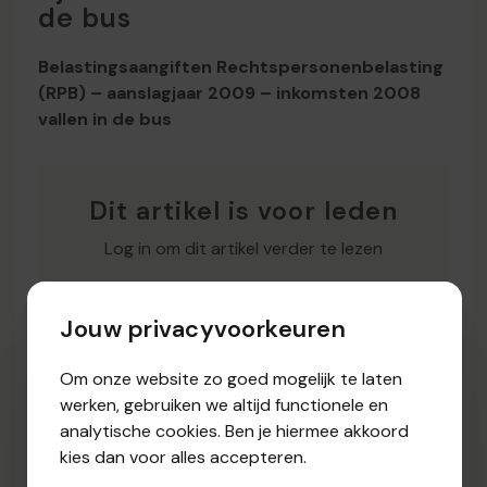
de bus
Belastingsaangiften Rechtspersonenbelasting
(RPB) – aanslagjaar 2009 – inkomsten 2008
vallen in de bus
Dit artikel is voor leden
Log in om dit artikel verder te lezen
Aanmelden
Jouw privacyvoorkeuren
Om onze website zo goed mogelijk te laten
werken, gebruiken we altijd functionele en
analytische cookies. Ben je hiermee akkoord
Bron:
Review 137 - september 2009
kies dan voor alles accepteren.
Pagina:
8