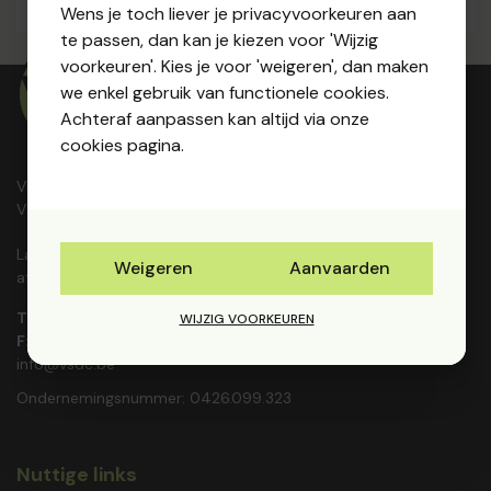
Wens je toch liever je privacyvoorkeuren aan
te passen, dan kan je kiezen voor 'Wijzig
voorkeuren'. Kies je voor 'weigeren', dan maken
we enkel gebruik van functionele cookies.
Achteraf aanpassen kan altijd via onze
cookies pagina.
Vlaams Studie- en Documentatiecentrum voor
VZW's vzw
Lauwestraat 166, 8560 Wevelgem (RPR Gent,
Weigeren
Aanvaarden
afdeling Kortrijk)
T:
056 410368
WIJZIG VOORKEUREN
F:
056 415774
info@vsdc.be
Ondernemingsnummer: 0426.099.323
Nuttige links