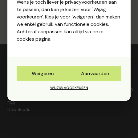
Wens je toch liever je privacyvoorkeuren aan
te passen, dan kan je kiezen voor 'Wijzig
voorkeuren'. Kies je voor 'weigeren', dan maken
we enkel gebruik van functionele cookies.
Achteraf aanpassen kan altijd via onze
cookies pagina.
Weigeren
Aanvaarden
Nuttige links
Openingsuren
WIJZIG VOORKEUREN
Contact
Maandag - donderdag: 8u30 - 
Seminaries
Vrijdag: 8u30 - 16u
FAQ
Downloads