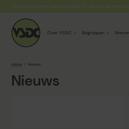
Skip to content
Wij zijn gesloten van maandag 27 juli tot en met vr
Over VSDC
Begrippen
Nieuw
Home
Nieuws
Nieuws