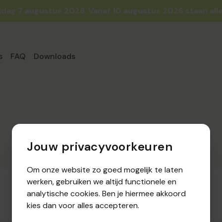
ijdag 7 augustus 2026. Vanaf 10 augustus 2026 staan alle
s
FAQ
Downloads
Jouw privacyvoorkeuren
Om onze website zo goed mogelijk te laten
werken, gebruiken we altijd functionele en
Er werden geen resultaten teruggevonden.
analytische cookies. Ben je hiermee akkoord
kies dan voor alles accepteren.