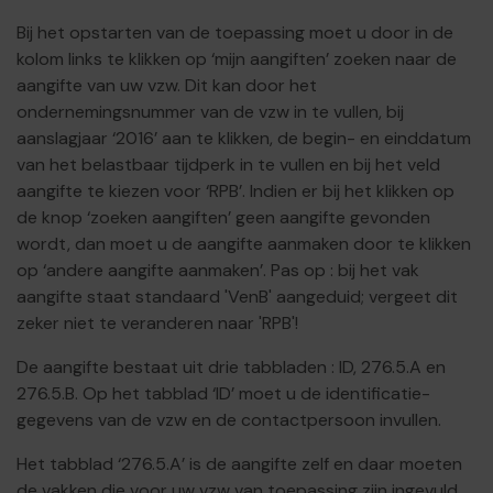
Bij het opstarten van de toepassing moet u door in de
kolom links te klikken op ‘mijn aangiften’ zoeken naar de
aangifte van uw vzw. Dit kan door het
ondernemingsnummer van de vzw in te vullen, bij
aanslagjaar ‘2016’ aan te klikken, de begin- en einddatum
van het belastbaar tijdperk in te vullen en bij het veld
aangifte te kiezen voor ‘RPB’. Indien er bij het klikken op
de knop ‘zoeken aangiften’ geen aangifte gevonden
wordt, dan moet u de aangifte aanmaken door te klikken
op ‘andere aangifte aanmaken’. Pas op : bij het vak
aangifte staat standaard 'VenB' aangeduid; vergeet dit
zeker niet te veranderen naar 'RPB'!
De aangifte bestaat uit drie tabbladen : ID, 276.5.A en
276.5.B. Op het tabblad ‘ID’ moet u de identificatie-
gegevens van de vzw en de contactpersoon invullen.
Het tabblad ‘276.5.A’ is de aangifte zelf en daar moeten
de vakken die voor uw vzw van toepassing zijn ingevuld