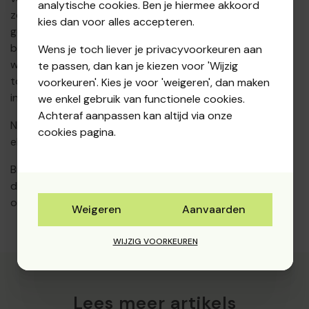
analytische cookies. Ben je hiermee akkoord
zoals die door de jaarlijkse algemene vergadering
kies dan voor alles accepteren.
goedgekeurd werd. Het is niet aan te raden het
boekhoudkundig model B + C (dat moet neergelegd
Wens je toch liever je privacyvoorkeuren aan
worden op de griffie van de rechtbank van Koophandel)
te passen, dan kan je kiezen voor 'Wijzig
toe te voegen omdat deze documenten te weinig
voorkeuren'. Kies je voor 'weigeren', dan maken
informatie bevatten.
we enkel gebruik van functionele cookies.
Achteraf aanpassen kan altijd via onze
Nadat alle tabbladen vervolledigd zijn kan de aangifte
cookies pagina.
elektronisch getekend en ingediend worden.
Bij vragen omtrent het indienen van de aangifte en de
dienstverlening die wij hierbij aanbieden, aarzel dan niet
om ons te contacteren.
Weigeren
Aanvaarden
WIJZIG VOORKEUREN
Lees meer artikels