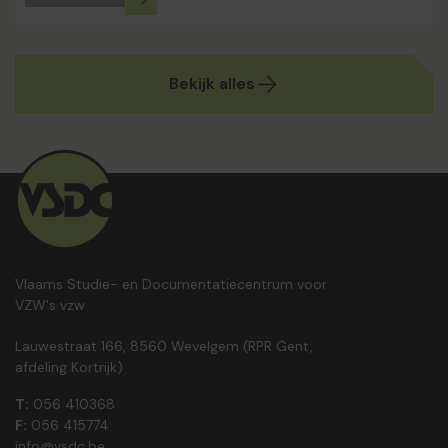
Bekijk alles
Vlaams Studie- en Documentatiecentrum voor
VZW's vzw
Lauwestraat 166, 8560 Wevelgem (RPR Gent,
afdeling Kortrijk)
T:
056 410368
F:
056 415774
info@vsdc.be