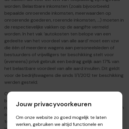
worden. Belastbare inkomsten (zoals bijvoorbeeld
bepaalde onroerende inkomsten, meerwaarden op
onroerende goederen, roerende inkomsten, ...) moeten in
de respectievelijke vakken op de aangifte vermeld
worden. In het vak ‘autokosten ten belope van een
gedeelte van het voordeel van alle aard’ moet een vzw
die één of meerdere wagens aan personeelsleden of
bestuurders of vrijwilligers ter beschikking stelt voor
(eveneens) privé gebruik een bedrag gelijk aan 17% van
het belastbare voordeel van alle aard invullen. Dit geldt
voor de bedrijfswagens die sinds 1/1/2012 ter beschikking
werden gesteld.
Onder het tabblad ‘276.5.B’ moeten de diverse
bescheiden en opgaven toegevoegd worden. Bij de
Jouw privacyvoorkeuren
rubriek ‘jaarrekening’ voegt u de gedetailleerde staat van
ontvangsten en uitgaven + de staat van het vermogen
Om onze website zo goed mogelijk te laten
toe of (indien gewerkt wordt in een systeem van
werken, gebruiken we altijd functionele en
volledige boekhouding) de balans en resultatenrekening