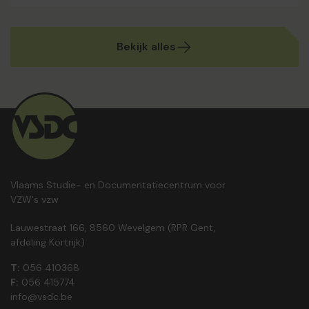
Bekijk alles
Vlaams Studie- en Documentatiecentrum voor
VZW's vzw
Lauwestraat 166, 8560 Wevelgem (RPR Gent,
afdeling Kortrijk)
T:
056 410368
F:
056 415774
info@vsdc.be