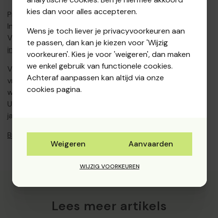
kies dan voor alles accepteren.
Prijs voor deze dienstverlening is 45 Euro (excl. BTW).
Interesse? Aarzel dan niet contact op te nemen met
Wens je toch liever je privacyvoorkeuren aan
VSDC-fb vzw op het nummer 056/41.03.68 of via
te passen, dan kan je kiezen voor 'Wijzig
info@vsdc-fb.be
.
voorkeuren'. Kies je voor 'weigeren', dan maken
we enkel gebruik van functionele cookies.
Vzw’s die in het verleden al opteerden voor de
Achteraf aanpassen kan altijd via onze
vrijstellingsregeling omdat de omzetdrempel niet meer
cookies pagina.
was dan 5.580 Euro moeten nu niets speciaal doen.
Uiteraard moeten zij zich verder blijven houden aan de
jaarlijkse verplichtingen.
Bron
: Bericht FOD Financiën van 3 maart 2014
Weigeren
Aanvaarden
WIJZIG VOORKEUREN
Lees meer artikels