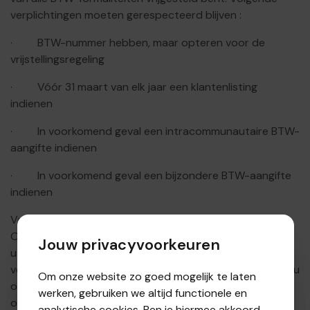
verplichtingen moeten gerespecteerd blijven :
· BTW-nummer hebben, maar opteren voor de
vrijstellingsregeling
· Vóór 31 maart van elk jaar een klantenlisting
indienen
· In voorkomend geval een intracommunautaire BTW-
aangifte indienen
· In voorkomend geval een bijzondere BTW-aangifte
indienen
Vreest u bovenvermelde zaken over het hoofd te zien?
Onze dienst fiscaliteit-boekhouding (VSDC-fb vzw) kan
Jouw privacyvoorkeuren
u hierbij helpen door deze zaken jaarlijks voor u op te
volgen. Wij contacteren u en vragen de nodige zaken bij u
Om onze website zo goed mogelijk te laten
op, waarna wij bovenvermelde formaliteiten voor u in
werken, gebruiken we altijd functionele en
orde kunnen maken.
analytische cookies. Ben je hiermee akkoord