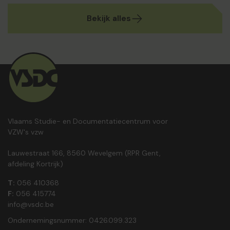
Bekijk alles
Vlaams Studie- en Documentatiecentrum voor
VZW's vzw
Lauwestraat 166, 8560 Wevelgem (RPR Gent,
afdeling Kortrijk)
T:
056 410368
F:
056 415774
info@vsdc.be
Ondernemingsnummer: 0426.099.323