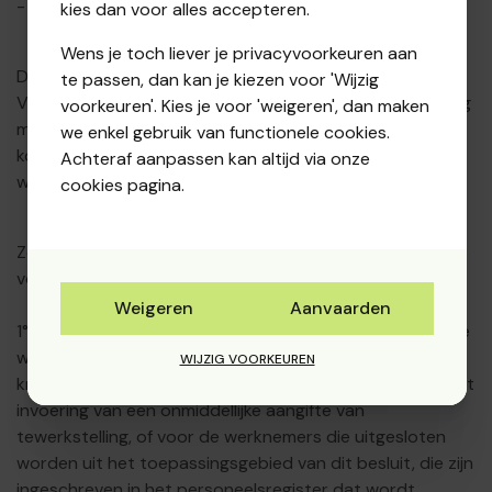
- met een overschrijving.
kies dan voor alles accepteren.
Wens je toch liever je privacyvoorkeuren aan
De zopas beschreven regeling geldt niet voor kleine
te passen, dan kan je kiezen voor 'Wijzig
VZW's, die een kosteloze neerlegging van de jaarrekening
voorkeuren'. Kies je voor 'weigeren', dan maken
moeten doen op de griffie van de rechtbank van
we enkel gebruik van functionele cookies.
koophandel van het gerechtelijk arrondissement
Achteraf aanpassen kan altijd via onze
waaronder hun vereniging ressorteert.
cookies pagina.
Zolang een VZW niet voldoet aan minstens twee van de
volgende drie voorwaarden, is zij een kleine VZW:
Weigeren
Aanvaarden
1° het equivalent, gemiddeld over het jaar, van 5 voltijdse
werknemers zoals door de werkgever meegedeeld
WIJZIG VOORKEUREN
krachtens het koninklijk besluit van 5 november 2002 tot
invoering van een onmiddellijke aangifte van
tewerkstelling, of voor de werknemers die uitgesloten
worden uit het toepassingsgebied van dit besluit, die zijn
ingeschreven in het personeelsregister dat wordt